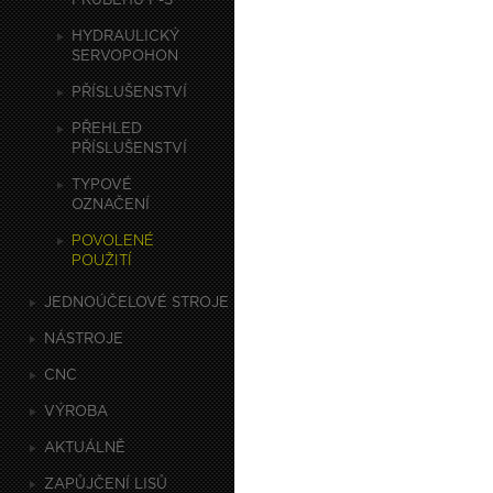
PRŮBĚHU F-S
HYDRAULICKÝ
SERVOPOHON
PŘÍSLUŠENSTVÍ
PŘEHLED
PŘÍSLUŠENSTVÍ
TYPOVÉ
OZNAČENÍ
POVOLENÉ
POUŽITÍ
JEDNOÚČELOVÉ STROJE
NÁSTROJE
CNC
VÝROBA
AKTUÁLNĚ
ZAPŮJČENÍ LISŮ