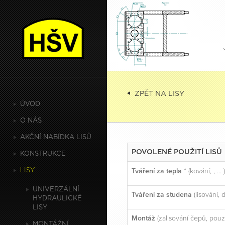
ZPĚT NA LISY
ÚVOD
O NÁS
AKČNÍ NABÍDKA LISŮ
POVOLENÉ POUŽITÍ LISŮ
KONSTRUKCE
LISY
Tváření za tepla
* (kování, , … 
UNIVERZÁLNÍ
Tváření za studena
(lisování, 
HYDRAULICKÉ
LISY
Montáž
(zalisování čepů, pouzd
MONTÁŽNÍ