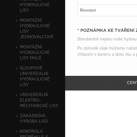
HYDRAULICKÉ
Rovnání
LISY
MONTÁŽNÍ
HYDRAULICKÉ
* POZNÁMKA KE TVÁŘENÍ 
LISY
JEDNOVÁLCOVÉ
Standardně nejsou naše hydrauli
MONTÁŽNÍ
Po dohodě však můžeme nabídnout
HYDRAULICKÉ
chlazení v beranu a stolu lisu a 
LISY MALÉ
SLOUPOVÉ
UNIVERZÁLNÍ
HYDRAULICKÉ
CEN
LISY
UNIVERZÁLNÍ
ELEKTRO-
MECHANICKÉ LISY
ZAKÁZKOVÁ
VÝROBA LISŮ
KONTROLA